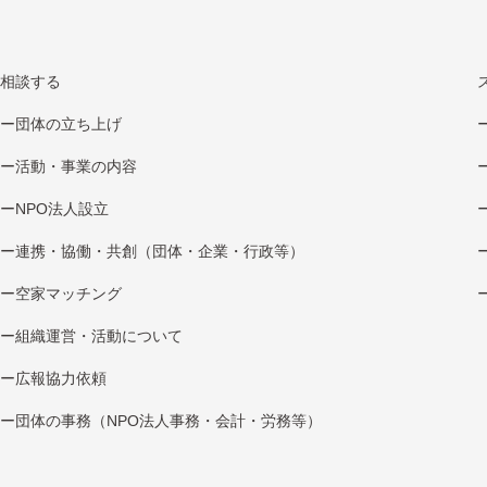
相談する
団体の立ち上げ
活動・事業の内容
NPO法⼈設⽴
連携・協働・共創（団体・企業・⾏政等）
空家マッチング
組織運営・活動について
広報協⼒依頼
団体の事務（NPO法人事務・会計・労務等）