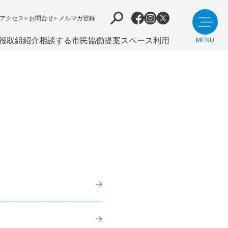
アクセス
お問合せ
メルマガ登録
報
取組紹介
相談する
市⺠協働提案
スペース利用
MENU
て