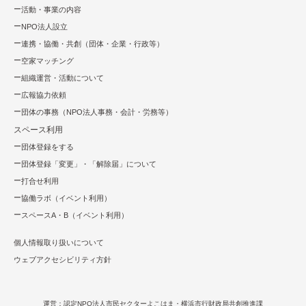
活動・事業の内容
NPO法⼈設⽴
連携・協働・共創（団体・企業・⾏政等）
空家マッチング
組織運営・活動について
広報協⼒依頼
団体の事務（NPO法人事務・会計・労務等）
スペース利用
団体登録をする
団体登録「変更」・「解除届」について
打合せ利用
協働ラボ（イベント利⽤）
スペースA・B（イベント利⽤）
個人情報取り扱いについて
ウェブアクセシビリティ方針
運営：認定NPO法⼈市⺠セクターよこはま・横浜市行財政局共創推進課