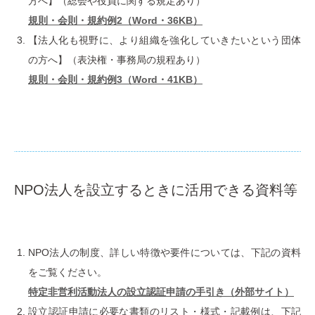
⽅へ】（総会や役員に関する規定あり）
規則・会則・規約例2（Word・36KB）
【法⼈化も視野に、より組織を強化していきたいという団体
の⽅へ】（表決権・事務局の規程あり）
規則・会則・規約例3（Word・41KB）
NPO法⼈を設⽴するときに活⽤できる資料等
NPO法⼈の制度、詳しい特徴や要件については、下記の資料
をご覧ください。
特定⾮営利活動法⼈の設⽴認証申請の⼿引き（外部サイト）
設⽴認証申請に必要な書類のリスト・様式・記載例は、下記