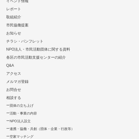
イベント情報
レポート
取組紹介
市⺠協働提案
お知らせ
チラシ・パンフレット
NPO法⼈・市⺠活動団体に関する資料
各区の市⺠活動⽀援センターの紹介
Q&A
アクセス
メルマガ登録
お問合せ
相談する
団体の立ち上げ
活動・事業の内容
NPO法⼈設⽴
連携・協働・共創（団体・企業・⾏政等）
空家マッチング