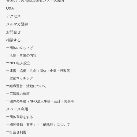
各区の市⺠活動⽀援センターの紹介
Q&A
アクセス
メルマガ登録
お問合せ
相談する
団体の立ち上げ
活動・事業の内容
NPO法⼈設⽴
連携・協働・共創（団体・企業・⾏政等）
空家マッチング
組織運営・活動について
広報協⼒依頼
団体の事務（NPO法人事務・会計・労務等）
スペース利用
団体登録をする
団体登録「変更」・「解除届」について
打合せ利用