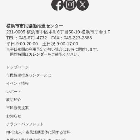
横浜市市民協働推進センター
231-0005
横浜市中区本町6丁⽬50-10 横浜市庁舎１F
TEL：
045-671-4732
FAX：045-223-2888
平⽇ 9:00-20:00 ⼟⽇祝 9:00-17:00
平日夜間の利用予定が無い場合は18時に閉館します。
閉館時間は
カレンダー
をご確認ください。
トップページ
市民協働推進センターとは
イベント情報
レポート
取組紹介
市⺠協働提案
お知らせ
チラシ・パンフレット
NPO法⼈・市⺠活動団体に関する資料