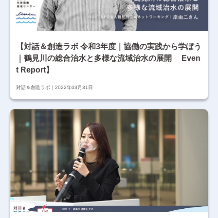
【対話＆創造ラボ 令和3年度｜協働の実践から学ぼう
｜鶴見川の総合治水と多様な流域治水の展開 Even
t Report】
対話＆創造ラボ
2022年03月31日