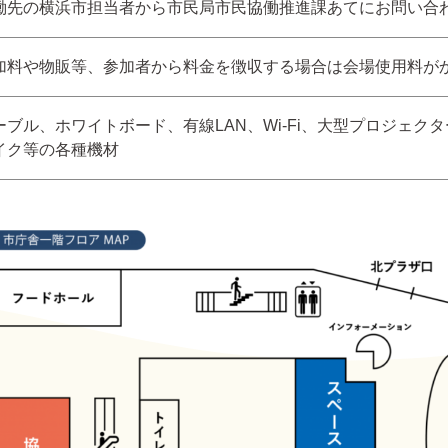
働先の横浜市担当者から市⺠局市⺠協働推進課あてにお問い合
加料や物販等、参加者から料⾦を徴収する場合は会場使⽤料が
ーブル、ホワイトボード、有線LAN、Wi-Fi、⼤型プロジェク
イク等の各種機材