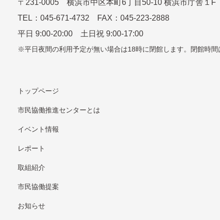
〒
231-0005
横浜市中区本町6丁⽬50-10 横浜市庁舎１F
TEL：
045-671-4732
FAX：045-223-2888
平⽇ 9:00-20:00 ⼟⽇祝 9:00-17:00
平日夜間の利用予定が無い場合は18時に閉館します。
閉館時間
トップページ
市民協働推進センターとは
イベント情報
レポート
取組紹介
市⺠協働提案
お知らせ