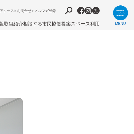
アクセス
お問合せ
メルマガ登録
報
取組紹介
相談する
市⺠協働提案
スペース利用
MENU