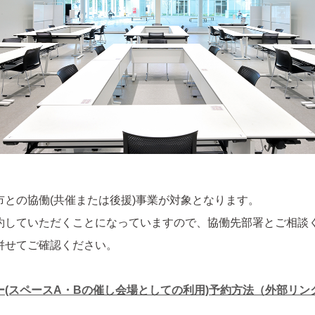
との協働(共催または後援)事業が対象となります。
約していただくことになっていますので、協働先部署とご相談
併せてご確認ください。
(スペースA・Bの催し会場としての利⽤)予約⽅法（外部リン