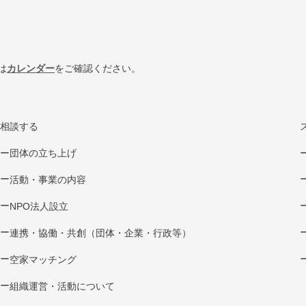
は
カレンダー
をご確認ください。
相談する
団体の立ち上げ
活動・事業の内容
NPO法⼈設⽴
連携・協働・共創（団体・企業・⾏政等）
空家マッチング
組織運営・活動について