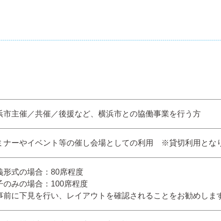
浜市主催／共催／後援など、横浜市との協働事業を⾏う⽅
ミナーやイベント等の催し会場としての利⽤ ※貸切利⽤とな
義形式の場合：80席程度
⼦のみの場合：100席程度
事前に下⾒を⾏い、レイアウトを確認されることをお勧めしま