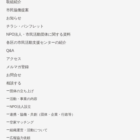
取組紹介
市⺠協働提案
お知らせ
チラシ・パンフレット
NPO法⼈・市⺠活動団体に関する資料
各区の市⺠活動⽀援センターの紹介
Q&A
アクセス
メルマガ登録
お問合せ
相談する
団体の立ち上げ
活動・事業の内容
NPO法⼈設⽴
連携・協働・共創（団体・企業・⾏政等）
空家マッチング
組織運営・活動について
広報協⼒依頼