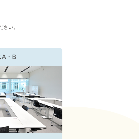
ださい。
A・B