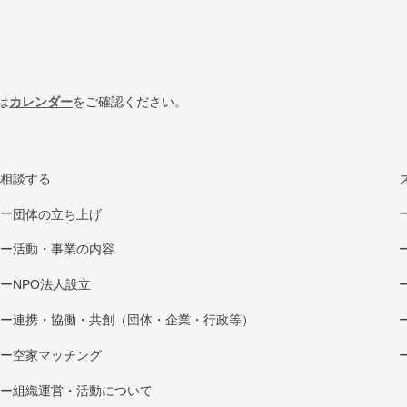
は
カレンダー
をご確認ください。
相談する
団体の立ち上げ
活動・事業の内容
NPO法⼈設⽴
連携・協働・共創（団体・企業・⾏政等）
空家マッチング
組織運営・活動について