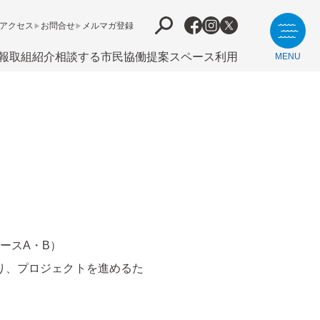
アクセス
お問合せ
メルマガ登録
報
取組紹介
相談する
市⺠協働提案
スペース利用
MENU
ースA・B）
り、プロジェクトを進めるた