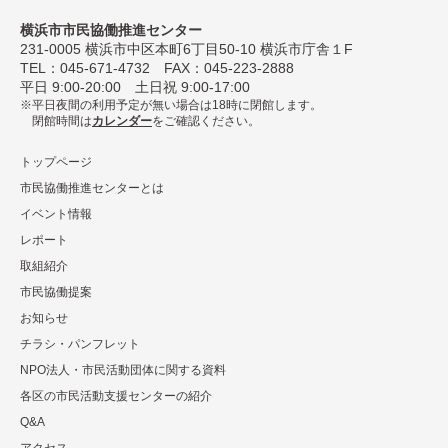
横浜市市民協働推進センター
231-0005
横浜市中区本町6丁⽬50-10 横浜市庁舎１F
TEL：
045-671-4732
FAX：045-223-2888
平⽇ 9:00-20:00 ⼟⽇祝 9:00-17:00
平日夜間の利用予定が無い場合は18時に閉館します。
閉館時間は
カレンダー
をご確認ください。
トップページ
市民協働推進センターとは
イベント情報
レポート
取組紹介
市⺠協働提案
お知らせ
チラシ・パンフレット
NPO法⼈・市⺠活動団体に関する資料
各区の市⺠活動⽀援センターの紹介
Q&A