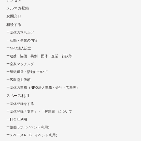
アクセス
メルマガ登録
お問合せ
相談する
団体の立ち上げ
活動・事業の内容
NPO法⼈設⽴
連携・協働・共創（団体・企業・⾏政等）
空家マッチング
組織運営・活動について
広報協⼒依頼
団体の事務（NPO法人事務・会計・労務等）
スペース利用
団体登録をする
団体登録「変更」・「解除届」について
打合せ利用
協働ラボ（イベント利⽤）
スペースA・B（イベント利⽤）