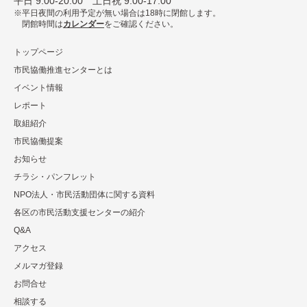
平⽇ 9:00-20:00 ⼟⽇祝 9:00-17:00
平日夜間の利用予定が無い場合は18時に閉館します。
閉館時間は
カレンダー
をご確認ください。
トップページ
市民協働推進センターとは
イベント情報
レポート
取組紹介
市⺠協働提案
お知らせ
チラシ・パンフレット
NPO法⼈・市⺠活動団体に関する資料
各区の市⺠活動⽀援センターの紹介
Q&A
アクセス
メルマガ登録
お問合せ
相談する