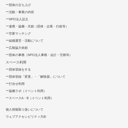
団体の立ち上げ
活動・事業の内容
NPO法⼈設⽴
連携・協働・共創（団体・企業・⾏政等）
空家マッチング
組織運営・活動について
広報協⼒依頼
団体の事務（NPO法人事務・会計・労務等）
スペース利用
団体登録をする
団体登録「変更」・「解除届」について
打合せ利用
協働ラボ（イベント利⽤）
スペースA・B（イベント利⽤）
個人情報取り扱いについて
ウェブアクセシビリティ方針