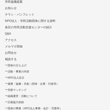
市⺠協働提案
お知らせ
チラシ・パンフレット
NPO法⼈・市⺠活動団体に関する資料
各区の市⺠活動⽀援センターの紹介
Q&A
アクセス
メルマガ登録
お問合せ
相談する
団体の立ち上げ
活動・事業の内容
NPO法⼈設⽴
連携・協働・共創（団体・企業・⾏政等）
空家マッチング
組織運営・活動について
広報協⼒依頼
団体の事務（NPO法人事務・会計・労務等）