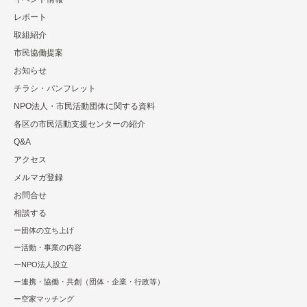
レポート
取組紹介
市⺠協働提案
お知らせ
チラシ・パンフレット
NPO法⼈・市⺠活動団体に関する資料
各区の市⺠活動⽀援センターの紹介
Q&A
アクセス
メルマガ登録
お問合せ
相談する
団体の立ち上げ
活動・事業の内容
NPO法⼈設⽴
連携・協働・共創（団体・企業・⾏政等）
空家マッチング