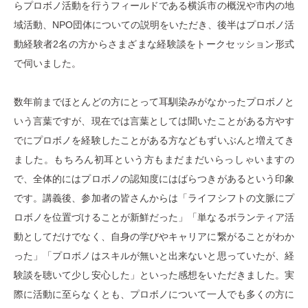
らプロボノ活動を行うフィールドである横浜市の概況や市内の地
域活動、NPO団体についての説明をいただき、後半はプロボノ活
動経験者2名の方からさまざまな経験談をトークセッション形式
で伺いました。
数年前までほとんどの方にとって耳馴染みがなかったプロボノと
いう言葉ですが、現在では言葉としては聞いたことがある方やす
でにプロボノを経験したことがある方などもずいぶんと増えてき
ました。もちろん初耳という方もまだまだいらっしゃいますの
で、全体的にはプロボノの認知度にはばらつきがあるという印象
です。講義後、参加者の皆さんからは「ライフシフトの文脈にプ
ロボノを位置づけることが新鮮だった」「単なるボランティア活
動としてだけでなく、自身の学びやキャリアに繋がることがわか
った」「プロボノはスキルが無いと出来ないと思っていたが、経
験談を聴いて少し安心した」といった感想をいただきました。実
際に活動に至らなくとも、プロボノについて一人でも多くの方に