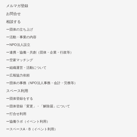
メルマガ登録
お問合せ
相談する
団体の立ち上げ
活動・事業の内容
NPO法⼈設⽴
連携・協働・共創（団体・企業・⾏政等）
空家マッチング
組織運営・活動について
広報協⼒依頼
団体の事務（NPO法人事務・会計・労務等）
スペース利用
団体登録をする
団体登録「変更」・「解除届」について
打合せ利用
協働ラボ（イベント利⽤）
スペースA・B（イベント利⽤）