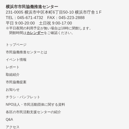
横浜市市民協働推進センター
231-0005
横浜市中区本町6丁⽬50-10 横浜市庁舎１F
TEL：
045-671-4732
FAX：045-223-2888
平⽇ 9:00-20:00 ⼟⽇祝 9:00-17:00
平日夜間の利用予定が無い場合は18時に閉館します。
閉館時間は
カレンダー
をご確認ください。
トップページ
市民協働推進センターとは
イベント情報
レポート
取組紹介
市⺠協働提案
お知らせ
チラシ・パンフレット
NPO法⼈・市⺠活動団体に関する資料
各区の市⺠活動⽀援センターの紹介
Q&A
アクセス