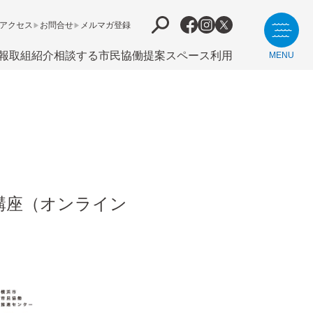
アクセス
お問合せ
メルマガ登録
報
取組紹介
相談する
市⺠協働提案
スペース利用
MENU
続講座（オンライン