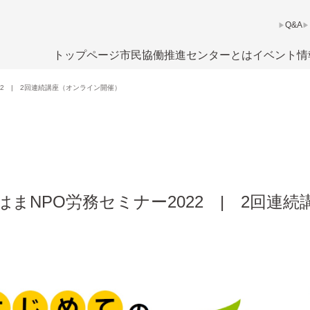
Q&A
トップページ
市民協働推進センターとは
イベント情
22 | 2回連続講座（オンライン開催）
まNPO労務セミナー2022 | 2回連