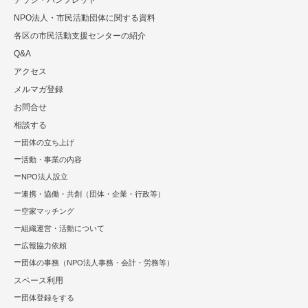
NPO法⼈・市⺠活動団体に関する資料
各区の市⺠活動⽀援センターの紹介
Q&A
アクセス
メルマガ登録
お問合せ
相談する
団体の立ち上げ
活動・事業の内容
NPO法⼈設⽴
連携・協働・共創（団体・企業・⾏政等）
空家マッチング
組織運営・活動について
広報協⼒依頼
団体の事務（NPO法人事務・会計・労務等）
スペース利用
団体登録をする