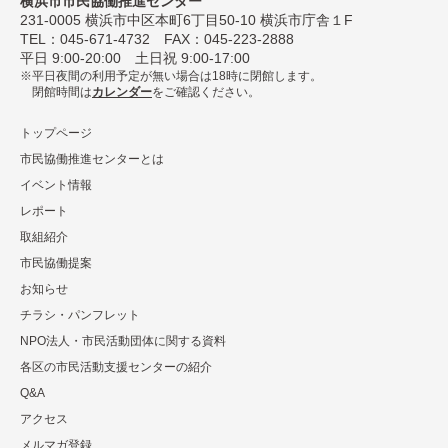
横浜市市民協働推進センター
231-0005
横浜市中区本町6丁⽬50-10 横浜市庁舎１F
TEL：
045-671-4732
FAX：045-223-2888
平⽇ 9:00-20:00 ⼟⽇祝 9:00-17:00
平日夜間の利用予定が無い場合は18時に閉館します。
閉館時間は
カレンダー
をご確認ください。
トップページ
市民協働推進センターとは
イベント情報
レポート
取組紹介
市⺠協働提案
お知らせ
チラシ・パンフレット
NPO法⼈・市⺠活動団体に関する資料
各区の市⺠活動⽀援センターの紹介
Q&A
アクセス
メルマガ登録