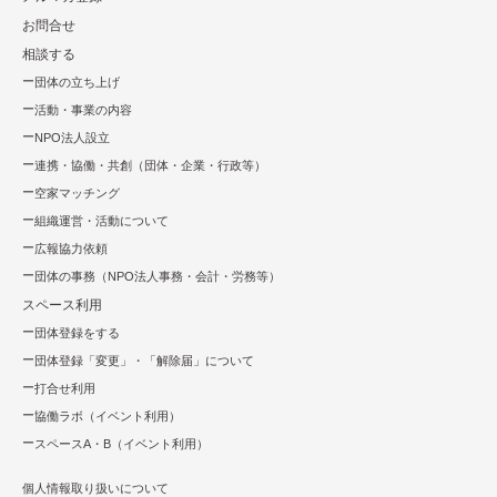
お問合せ
相談する
団体の立ち上げ
活動・事業の内容
NPO法⼈設⽴
連携・協働・共創（団体・企業・⾏政等）
空家マッチング
組織運営・活動について
広報協⼒依頼
団体の事務（NPO法人事務・会計・労務等）
スペース利用
団体登録をする
団体登録「変更」・「解除届」について
打合せ利用
協働ラボ（イベント利⽤）
スペースA・B（イベント利⽤）
個人情報取り扱いについて