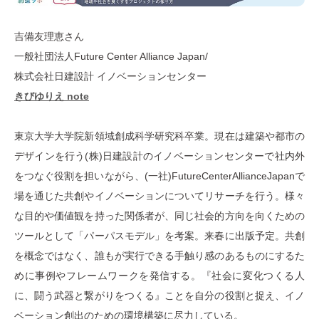
吉備友理恵さん
一般社団法人Future Center Alliance Japan/
株式会社日建設計 イノベーションセンター
きびゆりえ note
東京大学大学院新領域創成科学研究科卒業。現在は建築や都市の
デザインを行う(株)日建設計のイノベーションセンターで社内外
をつなぐ役割を担いながら、(一社)FutureCenterAllianceJapanで
場を通じた共創やイノベーションについてリサーチを行う。様々
な目的や価値観を持った関係者が、同じ社会的方向を向くための
ツールとして「パーパスモデル」を考案。来春に出版予定。共創
を概念ではなく、誰もが実行できる手触り感のあるものにするた
めに事例やフレームワークを発信する。『社会に変化つくる人
に、闘う武器と繋がりをつくる』ことを自分の役割と捉え、イノ
ベーション創出のための環境構築に尽力している。