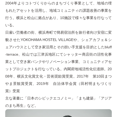
2004年よりコトづくりからのまちづくり事業として、地域の埋
もれたアセットを活用し、地域コミュニティの課題改善の事業を
行う。横浜と松山に拠点があり、10施設で様々な事業を行なって
いる。
日雇い労働者の街、横浜寿町で簡易宿泊所を旅行者向け安宿に変
貌させたYOKOHAMA HOSTEL VILLAGEや、シェアカフェ＆シ
ェアハウスとして空き家活用とその担い手支援を目的としたbluff
-terrace、松山では三津浜地区にてシャッター商店街の活性化事
業として空き家バンクやリノベーション事業、コミュニティアセ
ットプロジェクトを行なっている。内閣府地域活性化伝道師。20
08年、横浜文化賞文化・芸術奨励賞受賞。2017年 第10回まつ
やま景観賞受賞、2019年 自治体学会賞（田村明まちづくり
賞）受賞
主な著書に「日本のシビックエコノミー」「まち建築」「アジア
のまち再生」など。