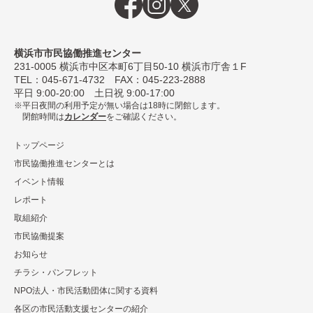
横浜市市民協働推進センター
231-0005
横浜市中区本町6丁⽬50-10 横浜市庁舎１F
TEL：
045-671-4732
FAX：045-223-2888
平⽇ 9:00-20:00 ⼟⽇祝 9:00-17:00
平日夜間の利用予定が無い場合は18時に閉館します。
閉館時間は
カレンダー
をご確認ください。
トップページ
市民協働推進センターとは
イベント情報
レポート
取組紹介
市⺠協働提案
お知らせ
チラシ・パンフレット
NPO法⼈・市⺠活動団体に関する資料
各区の市⺠活動⽀援センターの紹介