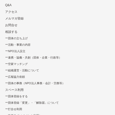
Q&A
アクセス
メルマガ登録
お問合せ
相談する
団体の立ち上げ
活動・事業の内容
NPO法⼈設⽴
連携・協働・共創（団体・企業・⾏政等）
空家マッチング
組織運営・活動について
広報協⼒依頼
団体の事務（NPO法人事務・会計・労務等）
スペース利用
団体登録をする
団体登録「変更」・「解除届」について
打合せ利用