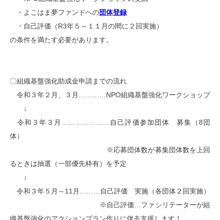
・よこはま夢ファンドへの
団体登録
・自己評価（R3年５～１１月の間に２回実施）
の条件を満たす必要があります。
〇
組織基盤強化助成金申請までの流れ
令和３年２月、３月…………NPO組織基盤強化ワークショップ
↓
令和３年３月…………………自己評価参加団体 募集（8団
体）
※応募団体数が募集団体数を上回
るときは抽選（一部優先枠有）を予定
↓
令和３年５月～11月………自己評価 実施（各団体２回実施）
※自己評価…ファシリテーターが組
織基盤強化のアクションプラン作りに伴走支援します！