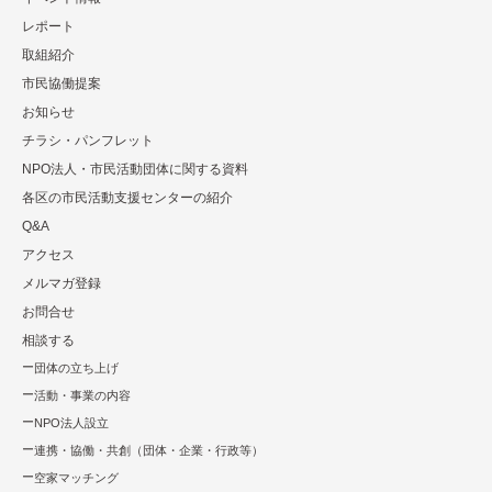
レポート
取組紹介
市⺠協働提案
お知らせ
チラシ・パンフレット
NPO法⼈・市⺠活動団体に関する資料
各区の市⺠活動⽀援センターの紹介
Q&A
アクセス
メルマガ登録
お問合せ
相談する
団体の立ち上げ
活動・事業の内容
NPO法⼈設⽴
連携・協働・共創（団体・企業・⾏政等）
空家マッチング