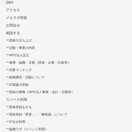
Q&A
アクセス
メルマガ登録
お問合せ
相談する
団体の立ち上げ
活動・事業の内容
NPO法⼈設⽴
連携・協働・共創（団体・企業・⾏政等）
空家マッチング
組織運営・活動について
広報協⼒依頼
団体の事務（NPO法人事務・会計・労務等）
スペース利用
団体登録をする
団体登録「変更」・「解除届」について
打合せ利用
協働ラボ（イベント利⽤）