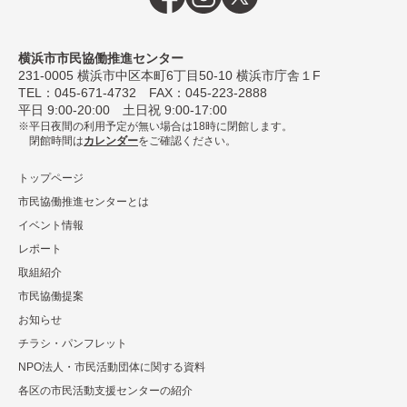
横浜市市民協働推進センター
231-0005
横浜市中区本町6丁⽬50-10 横浜市庁舎１F
TEL：
045-671-4732
FAX：045-223-2888
平⽇ 9:00-20:00 ⼟⽇祝 9:00-17:00
平日夜間の利用予定が無い場合は18時に閉館します。
閉館時間は
カレンダー
をご確認ください。
トップページ
市民協働推進センターとは
イベント情報
レポート
取組紹介
市⺠協働提案
お知らせ
チラシ・パンフレット
NPO法⼈・市⺠活動団体に関する資料
各区の市⺠活動⽀援センターの紹介