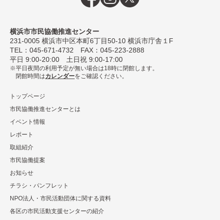
横浜市市民協働推進センター
231-0005
横浜市中区本町6丁⽬50-10 横浜市庁舎１F
TEL：
045-671-4732
FAX：045-223-2888
平⽇ 9:00-20:00 ⼟⽇祝 9:00-17:00
平日夜間の利用予定が無い場合は18時に閉館します。
閉館時間は
カレンダー
をご確認ください。
トップページ
市民協働推進センターとは
イベント情報
レポート
取組紹介
市⺠協働提案
お知らせ
チラシ・パンフレット
NPO法⼈・市⺠活動団体に関する資料
各区の市⺠活動⽀援センターの紹介