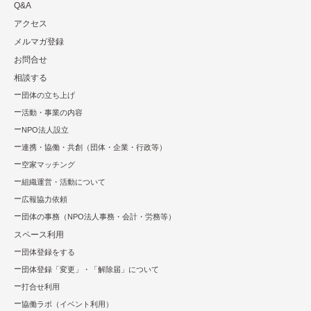
Q&A
アクセス
メルマガ登録
お問合せ
相談する
団体の立ち上げ
活動・事業の内容
NPO法⼈設⽴
連携・協働・共創（団体・企業・⾏政等）
空家マッチング
組織運営・活動について
広報協⼒依頼
団体の事務（NPO法人事務・会計・労務等）
スペース利用
団体登録をする
団体登録「変更」・「解除届」について
打合せ利用
協働ラボ（イベント利⽤）