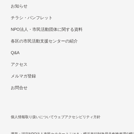
お知らせ
チラシ・パンフレット
NPO法⼈・市⺠活動団体に関する資料
各区の市⺠活動⽀援センターの紹介
Q&A
アクセス
メルマガ登録
お問合せ
個人情報取り扱いについて
ウェブアクセシビリティ方針
運営：認定NPO法⼈市⺠セクターよこはま・横浜市行財政局共創推進課
©横浜