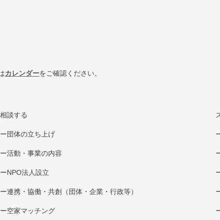
は
カレンダー
をご確認ください。
相談する
団体の立ち上げ
活動・事業の内容
NPO法⼈設⽴
連携・協働・共創（団体・企業・⾏政等）
空家マッチング