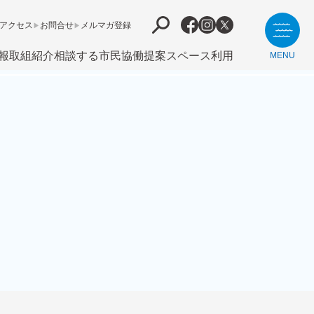
アクセス
お問合せ
メルマガ登録
報
取組紹介
相談する
市⺠協働提案
スペース利用
MENU