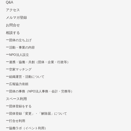
Q&A
アクセス
メルマガ登録
お問合せ
相談する
団体の立ち上げ
活動・事業の内容
NPO法⼈設⽴
連携・協働・共創（団体・企業・⾏政等）
空家マッチング
組織運営・活動について
広報協⼒依頼
団体の事務（NPO法人事務・会計・労務等）
スペース利用
団体登録をする
団体登録「変更」・「解除届」について
打合せ利用
協働ラボ（イベント利⽤）