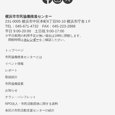
横浜市市民協働推進センター
231-0005
横浜市中区本町6丁⽬50-10 横浜市庁舎１F
TEL：
045-671-4732
FAX：045-223-2888
平⽇ 9:00-20:00 ⼟⽇祝 9:00-17:00
平日夜間の利用予定が無い場合は18時に閉館します。
閉館時間は
カレンダー
をご確認ください。
トップページ
市民協働推進センターとは
イベント情報
レポート
取組紹介
市⺠協働提案
お知らせ
チラシ・パンフレット
NPO法⼈・市⺠活動団体に関する資料
各区の市⺠活動⽀援センターの紹介