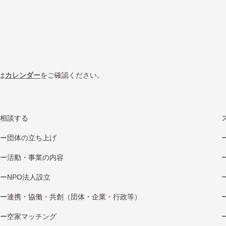
は
カレンダー
をご確認ください。
相談する
団体の立ち上げ
活動・事業の内容
NPO法⼈設⽴
連携・協働・共創（団体・企業・⾏政等）
空家マッチング