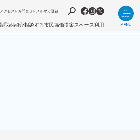
アクセス
お問合せ
メルマガ登録
報
取組紹介
相談する
市⺠協働提案
スペース利用
MENU