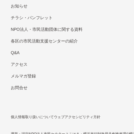
お知らせ
チラシ・パンフレット
NPO法⼈・市⺠活動団体に関する資料
各区の市⺠活動⽀援センターの紹介
Q&A
アクセス
メルマガ登録
お問合せ
個人情報取り扱いについて
ウェブアクセシビリティ方針
運営：認定NPO法⼈市⺠セクターよこはま・横浜市行財政局共創推進課
©横浜