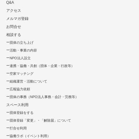
Q&A
アクセス
メルマガ登録
お問合せ
相談する
団体の立ち上げ
活動・事業の内容
NPO法⼈設⽴
連携・協働・共創（団体・企業・⾏政等）
空家マッチング
組織運営・活動について
広報協⼒依頼
団体の事務（NPO法人事務・会計・労務等）
スペース利用
団体登録をする
団体登録「変更」・「解除届」について
打合せ利用
協働ラボ（イベント利⽤）