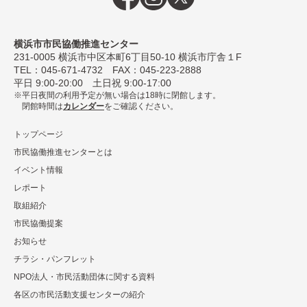
横浜市市民協働推進センター
231-0005
横浜市中区本町6丁⽬50-10 横浜市庁舎１F
TEL：
045-671-4732
FAX：045-223-2888
平⽇ 9:00-20:00 ⼟⽇祝 9:00-17:00
平日夜間の利用予定が無い場合は18時に閉館します。
閉館時間は
カレンダー
をご確認ください。
トップページ
市民協働推進センターとは
イベント情報
レポート
取組紹介
市⺠協働提案
お知らせ
チラシ・パンフレット
NPO法⼈・市⺠活動団体に関する資料
各区の市⺠活動⽀援センターの紹介