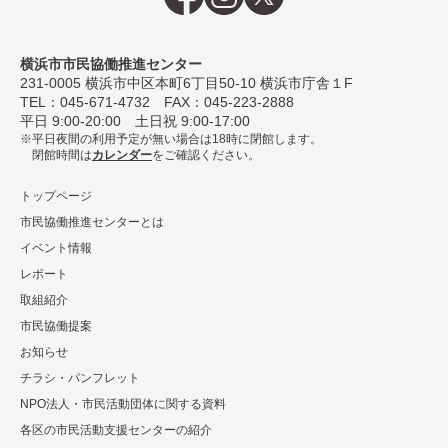
横浜市市民協働推進センター
231-0005
横浜市中区本町6丁⽬50-10 横浜市庁舎１F
TEL：
045-671-4732
FAX：045-223-2888
平⽇ 9:00-20:00 ⼟⽇祝 9:00-17:00
平日夜間の利用予定が無い場合は18時に閉館します。
閉館時間は
カレンダー
をご確認ください。
トップページ
市民協働推進センターとは
イベント情報
レポート
取組紹介
市⺠協働提案
お知らせ
チラシ・パンフレット
NPO法⼈・市⺠活動団体に関する資料
各区の市⺠活動⽀援センターの紹介