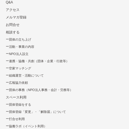
Q&A
アクセス
メルマガ登録
お問合せ
相談する
団体の立ち上げ
活動・事業の内容
NPO法⼈設⽴
連携・協働・共創（団体・企業・⾏政等）
空家マッチング
組織運営・活動について
広報協⼒依頼
団体の事務（NPO法人事務・会計・労務等）
スペース利用
団体登録をする
団体登録「変更」・「解除届」について
打合せ利用
協働ラボ（イベント利⽤）