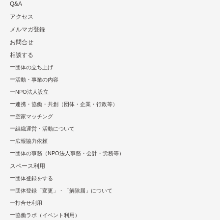
Q&A
アクセス
メルマガ登録
お問合せ
相談する
団体の立ち上げ
活動・事業の内容
NPO法⼈設⽴
連携・協働・共創（団体・企業・⾏政等）
空家マッチング
組織運営・活動について
広報協⼒依頼
団体の事務（NPO法人事務・会計・労務等）
スペース利用
団体登録をする
団体登録「変更」・「解除届」について
打合せ利用
協働ラボ（イベント利⽤）