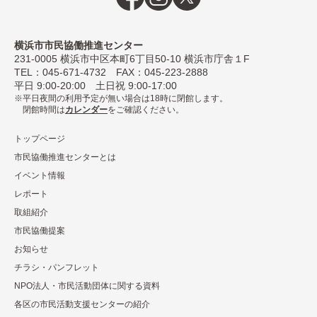
横浜市市民協働推進センター
231-0005
横浜市中区本町6丁⽬50-10 横浜市庁舎１F
TEL：
045-671-4732
FAX：045-223-2888
平⽇ 9:00-20:00 ⼟⽇祝 9:00-17:00
平日夜間の利用予定が無い場合は18時に閉館します。
閉館時間は
カレンダー
をご確認ください。
トップページ
市民協働推進センターとは
イベント情報
レポート
取組紹介
市⺠協働提案
お知らせ
チラシ・パンフレット
NPO法⼈・市⺠活動団体に関する資料
各区の市⺠活動⽀援センターの紹介