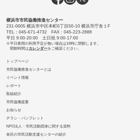
横浜市市民協働推進センター
231-0005
横浜市中区本町6丁⽬50-10 横浜市庁舎１F
TEL：
045-671-4732
FAX：045-223-2888
平⽇ 9:00-20:00 ⼟⽇祝 9:00-17:00
平日夜間の利用予定が無い場合は18時に閉館します。
閉館時間は
カレンダー
をご確認ください。
トップページ
市民協働推進センターとは
イベント情報
レポート
取組紹介
市⺠協働提案
お知らせ
チラシ・パンフレット
NPO法⼈・市⺠活動団体に関する資料
各区の市⺠活動⽀援センターの紹介