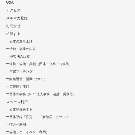
Q&A
アクセス
メルマガ登録
お問合せ
相談する
団体の立ち上げ
活動・事業の内容
NPO法⼈設⽴
連携・協働・共創（団体・企業・⾏政等）
空家マッチング
組織運営・活動について
広報協⼒依頼
団体の事務（NPO法人事務・会計・労務等）
スペース利用
団体登録をする
団体登録「変更」・「解除届」について
打合せ利用
協働ラボ（イベント利⽤）