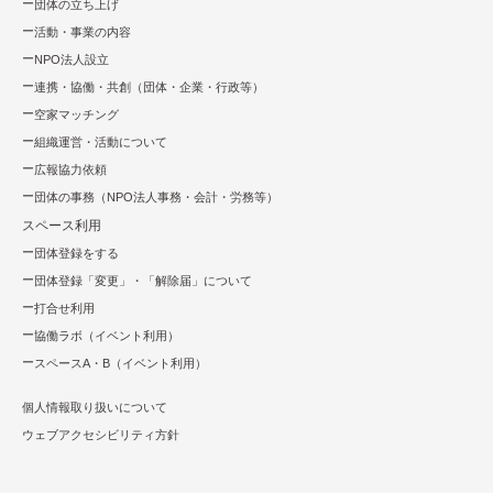
団体の立ち上げ
活動・事業の内容
NPO法⼈設⽴
連携・協働・共創（団体・企業・⾏政等）
空家マッチング
組織運営・活動について
広報協⼒依頼
団体の事務（NPO法人事務・会計・労務等）
スペース利用
団体登録をする
団体登録「変更」・「解除届」について
打合せ利用
協働ラボ（イベント利⽤）
スペースA・B（イベント利⽤）
個人情報取り扱いについて
ウェブアクセシビリティ方針