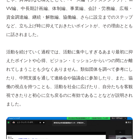
VV編、中長期計画編、体制編、事業編、会計・労務編、広報・
資金調達編、継続・解散編、協働編、さらに設立までのステップ
など、立ち上げ時に抑えておきたいポイントが、その理由ととも
に話されました。
活動を続けていく過程では、活動に集中しすぎるあまり最初に抑
えたポイントや心得、ビジョン・ミッションからいつの間にか離
れてしまうことも少なくありません。類似団体を調べて参考にし
たり、中間支援を通して連絡会や協議会に参加したり、また、協
働の視点を持つことも、活動を社会に広げたり、自分たちを客観
視できたりと初心に立ち戻るのに有効であることなどが説明され
ました。