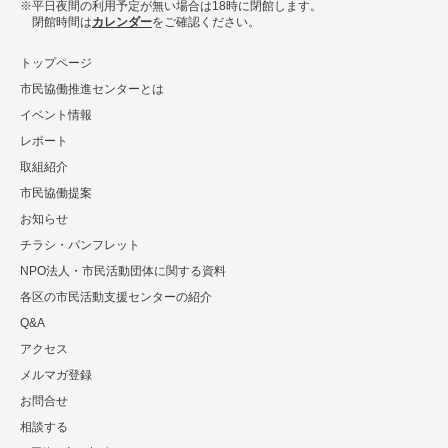
平日夜間の利用予定が無い場合は18時に閉館します。
閉館時間は
カレンダー
をご確認ください。
トップページ
市民協働推進センターとは
イベント情報
レポート
取組紹介
市⺠協働提案
お知らせ
チラシ・パンフレット
NPO法⼈・市⺠活動団体に関する資料
各区の市⺠活動⽀援センターの紹介
Q&A
アクセス
メルマガ登録
お問合せ
相談する