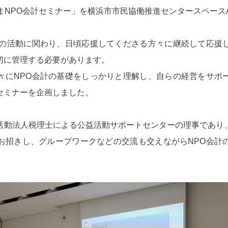
まNPO会計セミナー」を横浜市市民協働推進センタースペース
体の活動に関わり、日頃応援してくださる方々に継続して応援
切に管理する必要があります。
々にNPO会計の基礎をしっかりと理解し、自らの経営をサポ
セミナーを企画しました。
活動法⼈税理⼠による公益活動サポートセンターの理事であり
お招きし、グループワークなどの交流も交えながらNPO会計