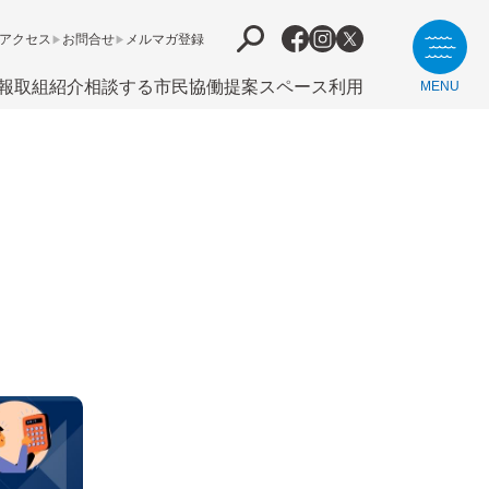
アクセス
お問合せ
メルマガ登録
報
取組紹介
相談する
市⺠協働提案
スペース利用
MENU