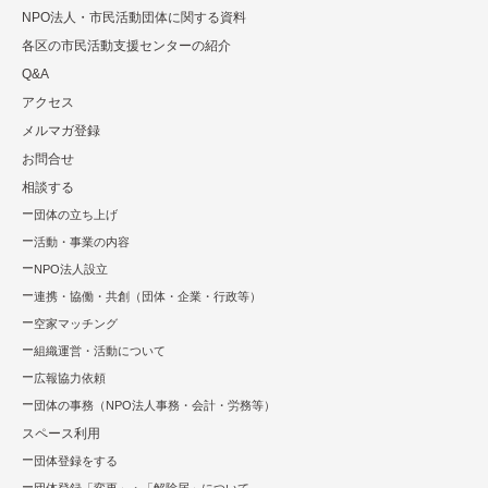
NPO法⼈・市⺠活動団体に関する資料
各区の市⺠活動⽀援センターの紹介
Q&A
アクセス
メルマガ登録
お問合せ
相談する
団体の立ち上げ
活動・事業の内容
NPO法⼈設⽴
連携・協働・共創（団体・企業・⾏政等）
空家マッチング
組織運営・活動について
広報協⼒依頼
団体の事務（NPO法人事務・会計・労務等）
スペース利用
団体登録をする
団体登録「変更」・「解除届」について