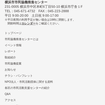
横浜市市民協働推進センター
231-0005
横浜市中区本町6丁⽬50-10 横浜市庁舎１F
TEL：
045-671-4732
FAX：045-223-2888
平⽇ 9:00-20:00 ⼟⽇祝 9:00-17:00
平日夜間の利用予定が無い場合は18時に閉館します。
閉館時間は
カレンダー
をご確認ください。
トップページ
市民協働推進センターとは
イベント情報
レポート
取組紹介
市⺠協働提案
お知らせ
チラシ・パンフレット
NPO法⼈・市⺠活動団体に関する資料
各区の市⺠活動⽀援センターの紹介
Q&A
アクセス