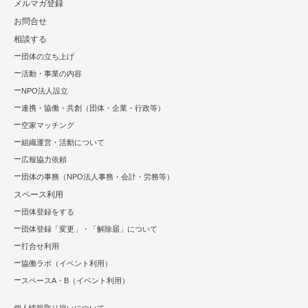
メルマガ登録
お問合せ
相談する
団体の立ち上げ
活動・事業の内容
NPO法⼈設⽴
連携・協働・共創（団体・企業・⾏政等）
空家マッチング
組織運営・活動について
広報協⼒依頼
団体の事務（NPO法人事務・会計・労務等）
スペース利用
団体登録をする
団体登録「変更」・「解除届」について
打合せ利用
協働ラボ（イベント利⽤）
スペースA・B（イベント利⽤）
個人情報取り扱いについて