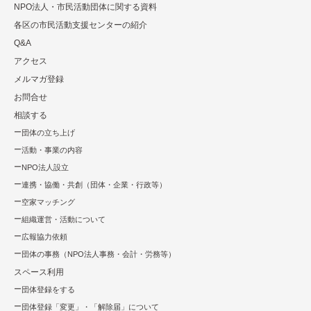
NPO法⼈・市⺠活動団体に関する資料
各区の市⺠活動⽀援センターの紹介
Q&A
アクセス
メルマガ登録
お問合せ
相談する
団体の立ち上げ
活動・事業の内容
NPO法⼈設⽴
連携・協働・共創（団体・企業・⾏政等）
空家マッチング
組織運営・活動について
広報協⼒依頼
団体の事務（NPO法人事務・会計・労務等）
スペース利用
団体登録をする
団体登録「変更」・「解除届」について