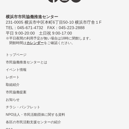
横浜市市民協働推進センター
231-0005
横浜市中区本町6丁⽬50-10 横浜市庁舎１F
TEL：
045-671-4732
FAX：045-223-2888
平⽇ 9:00-20:00 ⼟⽇祝 9:00-17:00
平日夜間の利用予定が無い場合は18時に閉館します。
閉館時間は
カレンダー
をご確認ください。
トップページ
市民協働推進センターとは
イベント情報
レポート
取組紹介
市⺠協働提案
お知らせ
チラシ・パンフレット
NPO法⼈・市⺠活動団体に関する資料
各区の市⺠活動⽀援センターの紹介