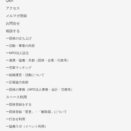
Q&A
アクセス
メルマガ登録
お問合せ
相談する
団体の立ち上げ
活動・事業の内容
NPO法⼈設⽴
連携・協働・共創（団体・企業・⾏政等）
空家マッチング
組織運営・活動について
広報協⼒依頼
団体の事務（NPO法人事務・会計・労務等）
スペース利用
団体登録をする
団体登録「変更」・「解除届」について
打合せ利用
協働ラボ（イベント利⽤）