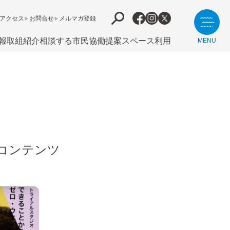
アクセス
お問合せ
メルマガ登録
報
取組紹介
相談する
市⺠協働提案
スペース利用
MENU
画コンテンツ