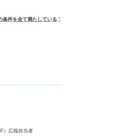
の条件を全て満たしている
こ
１F）広報担当者