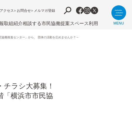
アクセス
お問合せ
メルマガ登録
報
取組紹介
相談する
市⺠協働提案
スペース利用
MENU
民協働推進センター」から、 団体の活動を広めませんか？～
・チラシ大募集！
階「横浜市市民協