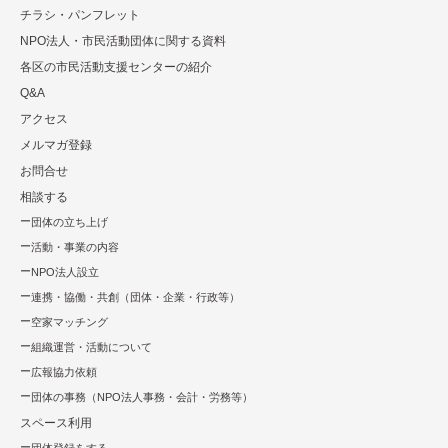
チラシ・パンフレット
NPO法⼈・市⺠活動団体に関する資料
各区の市⺠活動⽀援センターの紹介
Q&A
アクセス
メルマガ登録
お問合せ
相談する
団体の立ち上げ
活動・事業の内容
NPO法⼈設⽴
連携・協働・共創（団体・企業・⾏政等）
空家マッチング
組織運営・活動について
広報協⼒依頼
団体の事務（NPO法人事務・会計・労務等）
スペース利用
団体登録をする