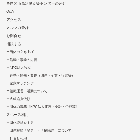
各区の市⺠活動⽀援センターの紹介
Q&A
アクセス
メルマガ登録
お問合せ
相談する
団体の立ち上げ
活動・事業の内容
NPO法⼈設⽴
連携・協働・共創（団体・企業・⾏政等）
空家マッチング
組織運営・活動について
広報協⼒依頼
団体の事務（NPO法人事務・会計・労務等）
スペース利用
団体登録をする
団体登録「変更」・「解除届」について
打合せ利用