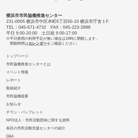
横浜市市民協働推進センター
231-0005
横浜市中区本町6丁⽬50-10 横浜市庁舎１F
TEL：
045-671-4732
FAX：045-223-2888
平⽇ 9:00-20:00 ⼟⽇祝 9:00-17:00
平日夜間の利用予定が無い場合は18時に閉館します。
閉館時間は
カレンダー
をご確認ください。
トップページ
市民協働推進センターとは
イベント情報
レポート
取組紹介
市⺠協働提案
お知らせ
チラシ・パンフレット
NPO法⼈・市⺠活動団体に関する資料
各区の市⺠活動⽀援センターの紹介
Q&A