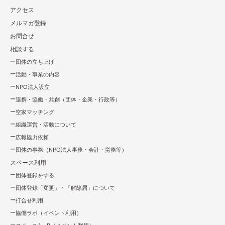
アクセス
メルマガ登録
お問合せ
相談する
団体の立ち上げ
活動・事業の内容
NPO法⼈設⽴
連携・協働・共創（団体・企業・⾏政等）
空家マッチング
組織運営・活動について
広報協⼒依頼
団体の事務（NPO法人事務・会計・労務等）
スペース利用
団体登録をする
団体登録「変更」・「解除届」について
打合せ利用
協働ラボ（イベント利⽤）