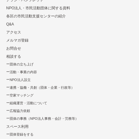
NPO法⼈・市⺠活動団体に関する資料
各区の市⺠活動⽀援センターの紹介
Q&A
アクセス
メルマガ登録
お問合せ
相談する
団体の立ち上げ
活動・事業の内容
NPO法⼈設⽴
連携・協働・共創（団体・企業・⾏政等）
空家マッチング
組織運営・活動について
広報協⼒依頼
団体の事務（NPO法人事務・会計・労務等）
スペース利用
団体登録をする