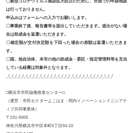
〇新型コロナウィルス感染拡大防止のために、対面での申請相談
は行っておりません。
申込みはフォームへの入力でお願いします。
〇事業終了後、報告書等を提出していただきます。提出がない場
合は助成金を返還いただきます。
〇確定額が交付決定額を下回った場合の差額は返還いただきま
す。
〇国、他自治体、本市の他の助成金・委託・指定管理料等を充当
している経費は対象外となります。
_/_/_/_/_/_/_/_/_/_/_/_/_/_/_/_/_/_/_/_/_/_/_/_/_/_/_/_/_/_/
□横浜市市民協働推進センター□
（運営：市民セクターよこはま・関内イノベーションイニシアテ
ィブ共同事業体）
〒231-0005
神奈川県横浜市中区本町6丁目50-10