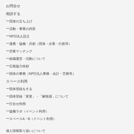
お問合せ
相談する
団体の立ち上げ
活動・事業の内容
NPO法⼈設⽴
連携・協働・共創（団体・企業・⾏政等）
空家マッチング
組織運営・活動について
広報協⼒依頼
団体の事務（NPO法人事務・会計・労務等）
スペース利用
団体登録をする
団体登録「変更」・「解除届」について
打合せ利用
協働ラボ（イベント利⽤）
スペースA・B（イベント利⽤）
個人情報取り扱いについて