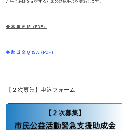
た事業展開を支援するための助成事業を実施します。
◆ 募 集 要 項（PDF）
◆ 助 成 金 Q ＆ A（PDF）
【２次募集】申込フォーム