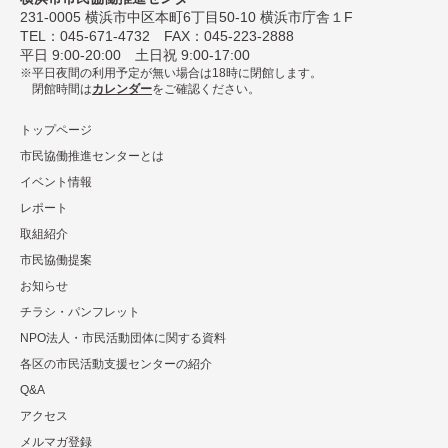
231-0005
横浜市中区本町6丁⽬50-10 横浜市庁舎１F
TEL：
045-671-4732
FAX：045-223-2888
平⽇ 9:00-20:00 ⼟⽇祝 9:00-17:00
平日夜間の利用予定が無い場合は18時に閉館します。
閉館時間は
カレンダー
をご確認ください。
トップページ
市民協働推進センターとは
イベント情報
レポート
取組紹介
市⺠協働提案
お知らせ
チラシ・パンフレット
NPO法⼈・市⺠活動団体に関する資料
各区の市⺠活動⽀援センターの紹介
Q&A
アクセス
メルマガ登録