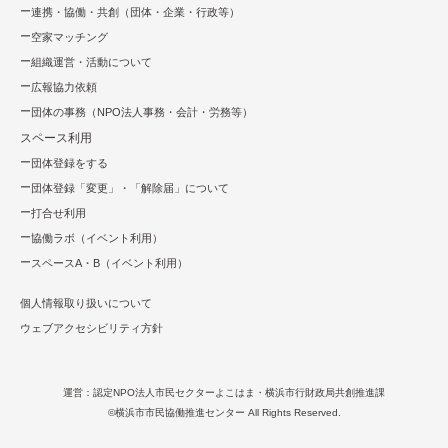
連携・協働・共創（団体・企業・⾏政等）
空家マッチング
組織運営・活動について
広報協⼒依頼
団体の事務（NPO法人事務・会計・労務等）
スペース利用
団体登録をする
団体登録「変更」・「解除届」について
打合せ利用
協働ラボ（イベント利⽤）
スペースA・B（イベント利⽤）
個人情報取り扱いについて
ウェブアクセシビリティ方針
運営：認定NPO法⼈市⺠セクターよこはま・横浜市行財政局共創推進課
©横浜市市民協働推進センター All Rights Reserved.