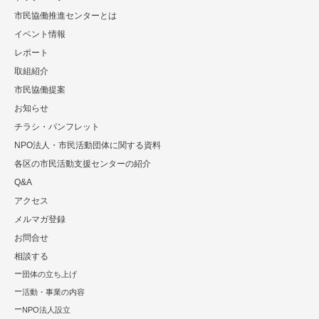
市民協働推進センターとは
イベント情報
レポート
取組紹介
市⺠協働提案
お知らせ
チラシ・パンフレット
NPO法⼈・市⺠活動団体に関する資料
各区の市⺠活動⽀援センターの紹介
Q&A
アクセス
メルマガ登録
お問合せ
相談する
団体の立ち上げ
活動・事業の内容
NPO法⼈設⽴