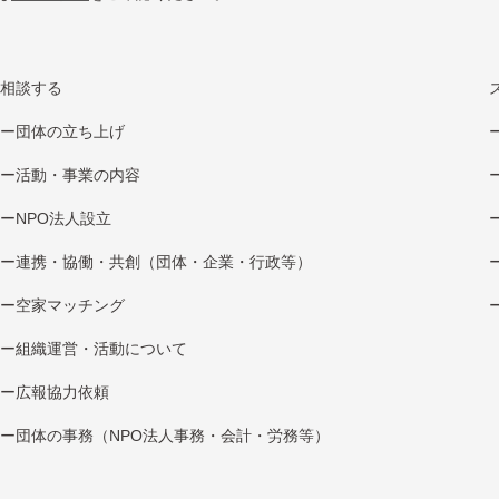
相談する
団体の立ち上げ
活動・事業の内容
NPO法⼈設⽴
連携・協働・共創（団体・企業・⾏政等）
空家マッチング
組織運営・活動について
広報協⼒依頼
団体の事務（NPO法人事務・会計・労務等）