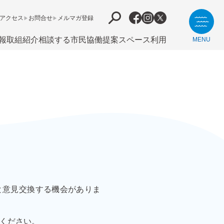
アクセス
お問合せ
メルマガ登録
報
取組紹介
相談する
市⺠協働提案
スペース利用
MENU
と意見交換する機会がありま
ください。