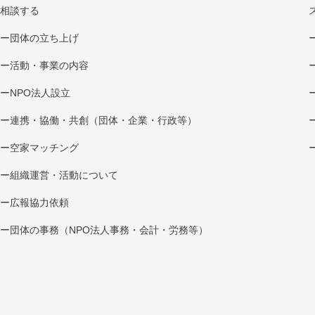
相談する
団体の立ち上げ
活動・事業の内容
NPO法⼈設⽴
連携・協働・共創（団体・企業・⾏政等）
空家マッチング
組織運営・活動について
広報協⼒依頼
団体の事務（NPO法人事務・会計・労務等）