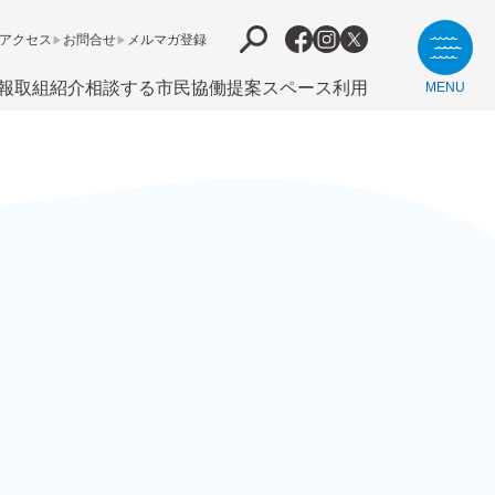
アクセス
お問合せ
メルマガ登録
報
取組紹介
相談する
市⺠協働提案
スペース利用
MENU
。