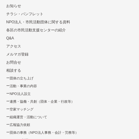
お知らせ
チラシ・パンフレット
NPO法⼈・市⺠活動団体に関する資料
各区の市⺠活動⽀援センターの紹介
Q&A
アクセス
メルマガ登録
お問合せ
相談する
団体の立ち上げ
活動・事業の内容
NPO法⼈設⽴
連携・協働・共創（団体・企業・⾏政等）
空家マッチング
組織運営・活動について
広報協⼒依頼
団体の事務（NPO法人事務・会計・労務等）