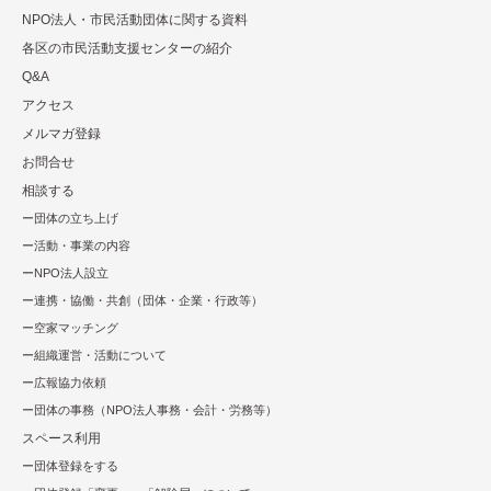
NPO法⼈・市⺠活動団体に関する資料
各区の市⺠活動⽀援センターの紹介
Q&A
アクセス
メルマガ登録
お問合せ
相談する
団体の立ち上げ
活動・事業の内容
NPO法⼈設⽴
連携・協働・共創（団体・企業・⾏政等）
空家マッチング
組織運営・活動について
広報協⼒依頼
団体の事務（NPO法人事務・会計・労務等）
スペース利用
団体登録をする