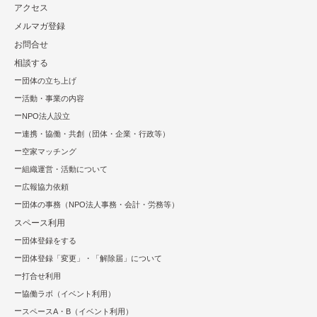
アクセス
メルマガ登録
お問合せ
相談する
団体の立ち上げ
活動・事業の内容
NPO法⼈設⽴
連携・協働・共創（団体・企業・⾏政等）
空家マッチング
組織運営・活動について
広報協⼒依頼
団体の事務（NPO法人事務・会計・労務等）
スペース利用
団体登録をする
団体登録「変更」・「解除届」について
打合せ利用
協働ラボ（イベント利⽤）
スペースA・B（イベント利⽤）