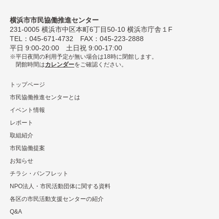
横浜市市民協働推進センター
231-0005
横浜市中区本町6丁⽬50-10 横浜市庁舎１F
TEL：
045-671-4732
FAX：045-223-2888
平⽇ 9:00-20:00 ⼟⽇祝 9:00-17:00
平日夜間の利用予定が無い場合は18時に閉館します。
閉館時間は
カレンダー
をご確認ください。
トップページ
市民協働推進センターとは
イベント情報
レポート
取組紹介
市⺠協働提案
お知らせ
チラシ・パンフレット
NPO法⼈・市⺠活動団体に関する資料
各区の市⺠活動⽀援センターの紹介
Q&A