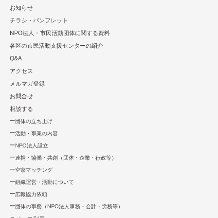
お知らせ
チラシ・パンフレット
NPO法⼈・市⺠活動団体に関する資料
各区の市⺠活動⽀援センターの紹介
Q&A
アクセス
メルマガ登録
お問合せ
相談する
団体の立ち上げ
活動・事業の内容
NPO法⼈設⽴
連携・協働・共創（団体・企業・⾏政等）
空家マッチング
組織運営・活動について
広報協⼒依頼
団体の事務（NPO法人事務・会計・労務等）