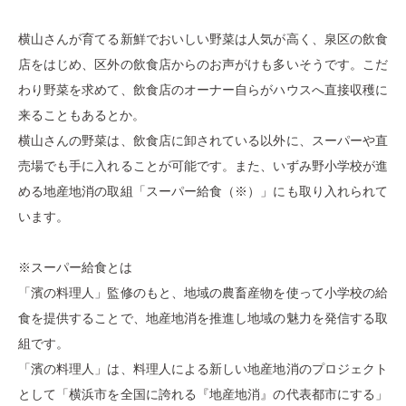
横山さんが育てる新鮮でおいしい野菜は人気が高く、泉区の飲食
店をはじめ、区外の飲食店からのお声がけも多いそうです。こだ
わり野菜を求めて、飲食店のオーナー自らがハウスへ直接収穫に
来ることもあるとか。
横山さんの野菜は、飲食店に卸されている以外に、スーパーや直
売場でも手に入れることが可能です。また、いずみ野小学校が進
める地産地消の取組「スーパー給食（※）」にも取り入れられて
います。
※スーパー給食とは
「濱の料理人」監修のもと、地域の農畜産物を使って小学校の給
食を提供することで、地産地消を推進し地域の魅力を発信する取
組です。
「濱の料理人」は、料理人による新しい地産地消のプロジェクト
として「横浜市を全国に誇れる『地産地消』の代表都市にする」