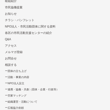
取組紹介
市⺠協働提案
お知らせ
チラシ・パンフレット
NPO法⼈・市⺠活動団体に関する資料
各区の市⺠活動⽀援センターの紹介
Q&A
アクセス
メルマガ登録
お問合せ
相談する
団体の立ち上げ
活動・事業の内容
NPO法⼈設⽴
連携・協働・共創（団体・企業・⾏政等）
空家マッチング
組織運営・活動について
広報協⼒依頼