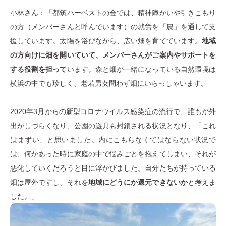
小林さん：「都筑ハーベストの会では、精神障がいや引きこもり
の方（メンバーさんと呼んでいます）の就労を「農」を通して支
援しています。太陽を浴びながら、広い畑を育てています。
地域
の方向けに畑を開いていて、メンバーさんがご案内やサポートを
する役割を担って
います。森と畑が一緒になっている自然環境は
横浜の中でも珍しく、老若男女問わず畑にいらっしゃいます。
2020年3月からの新型コロナウイルス感染症の流行で、誰もが外
出がしづらくなり、公園の遊具も封鎖される状況となり、「これ
はまずい」と思いました。内にこもらなくてはならない状況で
は、何かあった時に家庭の中で悩みごとを抱えてしまい、それが
悪化していくだろうと目に浮かびました。自分たちが持っている
畑は屋外ですし、それを
地域にどうにか還元できないか
と考えま
した。」