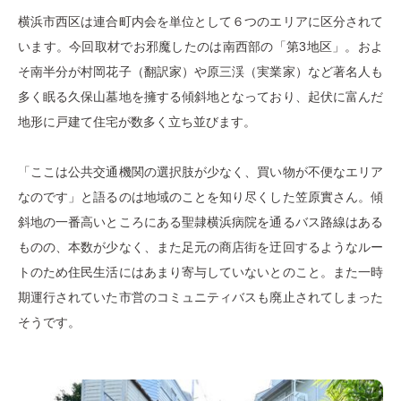
横浜市西区は連合町内会を単位として６つのエリアに区分されて
います。今回取材でお邪魔したのは南西部の「第3地区」。およ
そ南半分が村岡花子（翻訳家）や原三渓（実業家）など著名人も
多く眠る久保山墓地を擁する傾斜地となっており、起伏に富んだ
地形に戸建て住宅が数多く立ち並びます。
「ここは公共交通機関の選択肢が少なく、買い物が不便なエリア
なのです」と語るのは地域のことを知り尽くした笠原實さん。傾
斜地の一番高いところにある聖隷横浜病院を通るバス路線はある
ものの、本数が少なく、また足元の商店街を迂回するようなルー
トのため住民生活にはあまり寄与していないとのこと。また一時
期運行されていた市営のコミュニティバスも廃止されてしまった
そうです。