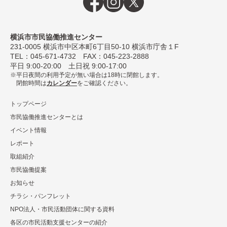
横浜市市民協働推進センター
231-0005
横浜市中区本町6丁⽬50-10 横浜市庁舎１F
TEL：
045-671-4732
FAX：045-223-2888
平⽇ 9:00-20:00 ⼟⽇祝 9:00-17:00
平日夜間の利用予定が無い場合は18時に閉館します。
閉館時間は
カレンダー
をご確認ください。
トップページ
市民協働推進センターとは
イベント情報
レポート
取組紹介
市⺠協働提案
お知らせ
チラシ・パンフレット
NPO法⼈・市⺠活動団体に関する資料
各区の市⺠活動⽀援センターの紹介