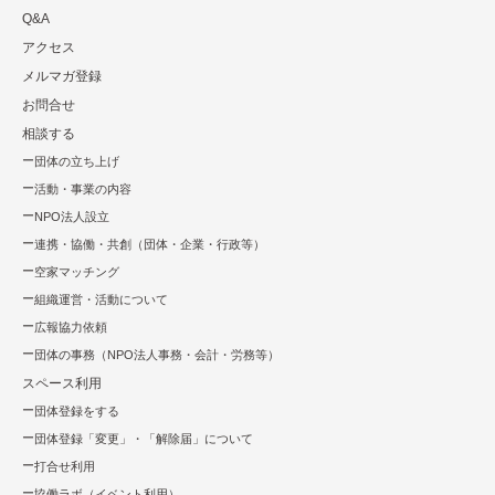
Q&A
アクセス
メルマガ登録
お問合せ
相談する
団体の立ち上げ
活動・事業の内容
NPO法⼈設⽴
連携・協働・共創（団体・企業・⾏政等）
空家マッチング
組織運営・活動について
広報協⼒依頼
団体の事務（NPO法人事務・会計・労務等）
スペース利用
団体登録をする
団体登録「変更」・「解除届」について
打合せ利用
協働ラボ（イベント利⽤）